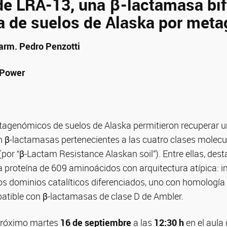
de LRA-13, una β-lactamasa bi
a de suelos de Alaska por met
Farm. Pedro Penzotti
o Power
etagenómicos de suelos de Alaska permitieron recuperar u
n β-lactamasas pertenecientes a las cuatro clases molecu
r “β-Lactam Resistance Alaskan soil”). Entre ellas, dest
a proteína de 609 aminoácidos con arquitectura atípica: i
os dominios catalíticos diferenciados, uno con homología
patible con β-lactamasas de clase D de Ambler.
próximo martes
16 de septiembre
a las
12:30 h
en el aula 