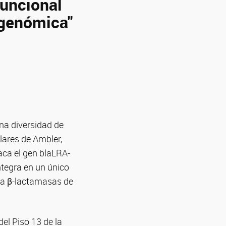
funcional
agenómica"
na diversidad de
lares de Ambler,
aca el gen blaLRA-
ntegra en un único
 a β-lactamasas de
del Piso 13 de la