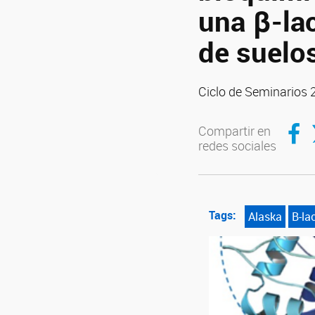
una β-la
de suelo
Ciclo de Seminarios
Compar
C
Compartir en
redes sociales
Tags:
Alaska
B-la