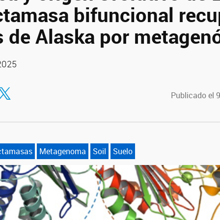
ctamasa bifuncional rec
s de Alaska por metagenó
 2025
tir en Facebook
ompartir en Twitter
Publicado el 
ctamasas
Metagenoma
Soil
Suelo