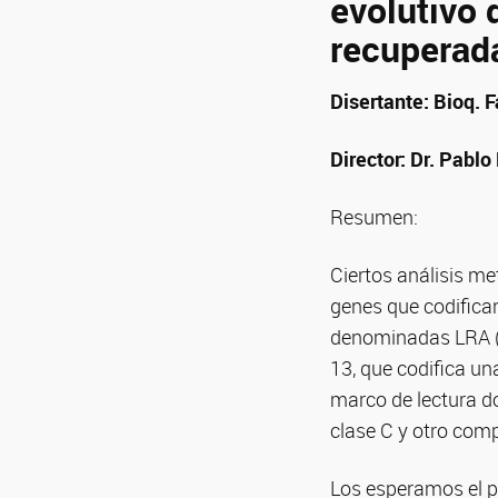
evolutivo 
recuperad
Disertante: Bioq. 
Director: Dr. Pabl
Resumen:
Ciertos análisis m
genes que codifica
denominadas LRA (po
13, que codifica un
marco de lectura d
clase C y otro com
Los esperamos el 