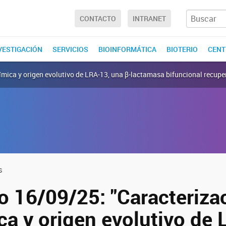
CONTACTO
INTRANET
NVESTIGACIÓN
SERVICIOS
BIOINFORMÁTICA
BIOTERIO
CENT
ímica y origen evolutivo de LRA-13, una β-lactamasa bifuncional recup
s
o 16/09/25: "Caracteriza
ca y origen evolutivo de 