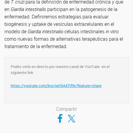
de
T. cruzi
para la definición de enfermedad crónica y que
en
Giardia intestinalis
participan en la patogenesis de la
enfermedad. Definiremos estrategias para evaluar
biogénesis y uptake de vesículas extracelulares en el
modelo de
Giardia intestinalis
-células intestinales
in vitro
como nuevas formas de alternativas terapéuticas para el
tratamiento de la enfermedad.
Podés verlo en directo por nuestro canal de YouTube en el
siguiente link
https://youtube.com/live/jaHXA47If9s?feature=share
Compartir
Compartir en Facebook
Compartir en Twitter