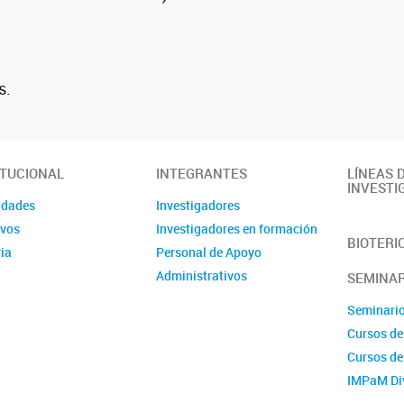
s.
ITUCIONAL
INTEGRANTES
LÍNEAS 
INVESTI
idades
Investigadores
ivos
Investigadores en formación
BIOTERI
ia
Personal de Apoyo
Administrativos
SEMINAR
Seminari
Cursos de
Cursos d
IMPaM Di